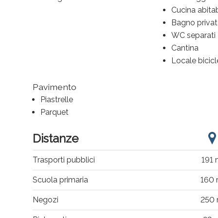
Cucina abitab
Bagno priva
WC separati
Cantina
Locale bicicl
Pavimento
Piastrelle
Parquet
Distanze
Trasporti pubblici
191
Scuola primaria
160
Negozi
250