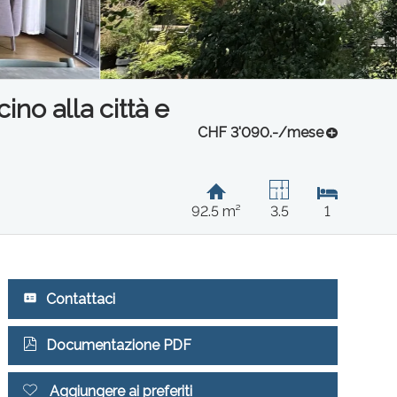
no alla città e
CHF 3'090.-/mese
92.5 m²
3.5
1
Contattaci
Documentazione PDF
Aggiungere ai preferiti