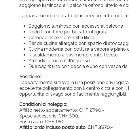
soggiorno luminoso e il balcone offrono ulteriore comf
L’appartamento è dotato di un arredamento moderno
Soggiorno luminoso con accesso al balcone
Reduit con torre per bucato integrata
Comodo ascensore nell’edificio
Bar da cucina allargato con spazio di stoccaggio
Cucina moderna con cottura a vapore e piano c
Riscaldamento a pavimento confortevole
Armadio a muro nell’ingresso
Due bagni: uno con doccia e uno con vasca da
Posizione:
L’appartamento si trova in una posizione privilegiata 
eccellente collegamento con il centro città e con il 
opportunità di svago sono facilmente raggiungibili.
Condizioni di noleggio:
Affitto
netto appartamento: CHF 2’790.-
Spese accessorie: CHF 300.-
Posto auto: CHF 180.-
Affitto lordo incluso posto auto: CHF 3’270.-