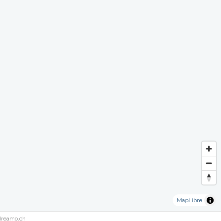
MapLibre
dreamo.ch