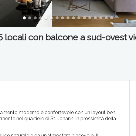
ocali con balcone a sud-ovest vici
artamento moderno e confortevole con un layout ben
traente nel quartiere di St. Johann, in prossimità della
 luce naturale e da un’atmosfera piacevole. Il