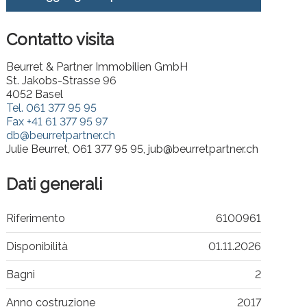
Contatto visita
Beurret & Partner Immobilien GmbH
St. Jakobs-Strasse 96
4052 Basel
Tel.
061 377 95 95
Fax
+41 61 377 95 97
db@beurretpartner.ch
Julie Beurret, 061 377 95 95, jub@beurretpartner.ch
Dati generali
Riferimento
6100961
Disponibilità
01.11.2026
Bagni
2
Anno costruzione
2017