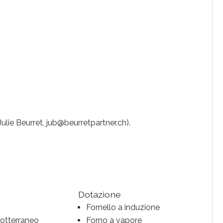
Julie Beurret, jub@beurretpartner.ch).
Dotazione
Fornello a induzione
otterraneo
Forno a vapore