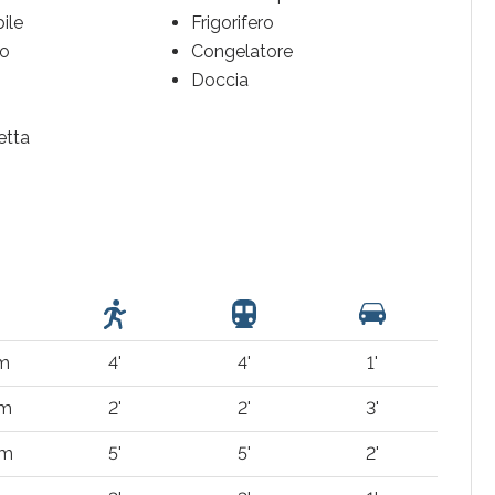
ile
Frigorifero
to
Congelatore
Doccia
etta
 m
4'
4'
1'
 m
2'
2'
3'
 m
5'
5'
2'