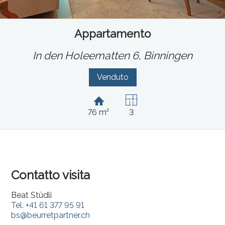
Appartamento
In den Holeematten 6,
Binningen
Venduto
76 m²
3
Contatto visita
Beat Stüdli
Tel.
+41 61 377 95 91
bs@beurretpartner.ch