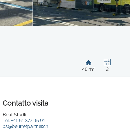
48 m²
2
Contatto visita
Beat Stüdli
Tel.
+41 61 377 95 91
bs@beurretpartner.ch