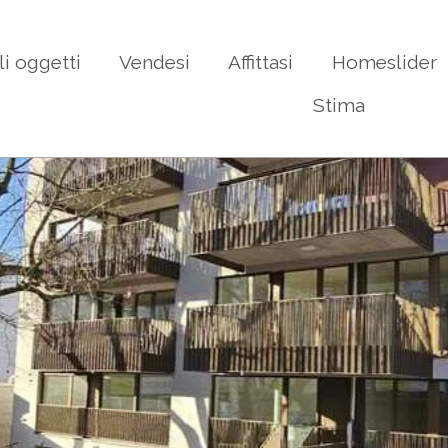
li oggetti
Vendesi
Affittasi
Homeslider
Stima