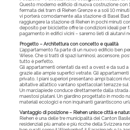
Questo moderno edificio di nuova costruzione con 14
fermata del tram di Riehen Grenze e a soli 10 minuti a
vi porterà comodamente alla stazione di Basel Bad o 
raggiungere la stazione di Riehen in pochi minuti con 
deposito per biciclette offre le condizioni ideali per 
pagamento in edifici vicini – saremo lieti di aiutarvi ne
Progetto – Architettura con concetto e qualità
L’appartamento fa parte di un nuovo edificio ben pe
Wiese. Che si tratti di spazi luminosi, ascensore, posti
tutto è perfetto.
Gli appartamenti orientati da est a ovest e da sud a
grazie alle ampie superfici vetrate. Gli appartament
privato. I piani superiori presentano ampi balconi rivol
abitative all’attico vantano spettacolari terrazze sul t
Un marciapiede conduce direttamente dalla strada a
maestosi platani. Un giardino progettato in modo natu
materiali ecologici e non inquinanti garantiscono un
Vantaggio di posizione – Riehen unisce città e natur
Riehen è una delle tre municipalità del Canton Basile
residenziali più amate e più ricche della Svizzera n
ben curati come il Wenkenhof, il Sarasinpark o la z