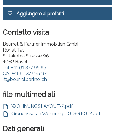
Aggiungere ai preferiti
Contatto visita
Beurret & Partner Immobilien GmbH
Rohat Tas
St.Jakobs-Strasse 96
4052 Basel
Tel.
+41 61 377 95 95
Cel.
+41 61 377 95 97
rt@beurretpartner.ch
file multimediali
WOHNUNGSLAYOUT-2.pdf
Grundrissplan Wohnung UG, SG,EG-2.pdf
Dati generali