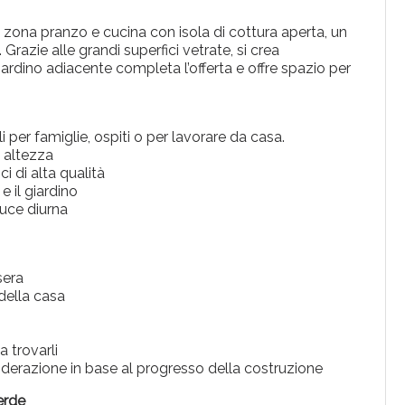
, zona pranzo e cucina con isola di cottura aperta, un
razie alle grandi superfici vetrate, si crea
giardino adiacente completa l’offerta e offre spazio per
i per famiglie, ospiti o per lavorare da casa.
 altezza
 di alta qualità
 il giardino
uce diurna
sera
 della casa
a trovarli
siderazione in base al progresso della costruzione
erde