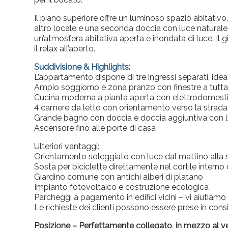
Il piano superiore offre un luminoso spazio abitativo
altro locale e una seconda doccia con luce naturale. G
un’atmosfera abitativa aperta e inondata di luce. Il 
il relax all’aperto.
Suddivisione & Highlights:
L’appartamento dispone di tre ingressi separati, ideal
Ampio soggiorno e zona pranzo con finestre a tutta
Cucina moderna a pianta aperta con elettrodomestici
4 camere da letto con orientamento verso la strada e
Grande bagno con doccia e doccia aggiuntiva con l
Ascensore fino alle porte di casa
Ulteriori vantaggi:
Orientamento soleggiato con luce dal mattino alla 
Sosta per biciclette direttamente nel cortile interno
Giardino comune con antichi alberi di platano
Impianto fotovoltaico e costruzione ecologica
Parcheggi a pagamento in edifici vicini – vi aiutiamo 
Le richieste dei clienti possono essere prese in con
Posizione – Perfettamente collegato, in mezzo al v