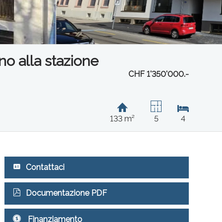
o alla stazione
CHF 1'350'000.-
133 m²
5
4
Contattaci
Documentazione PDF
Finanziamento