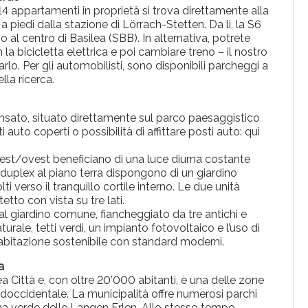
 appartamenti in proprietà si trova direttamente alla
 piedi dalla stazione di Lörrach-Stetten. Da lì, la S6
al centro di Basilea (SBB). In alternativa, potrete
la bicicletta elettrica e poi cambiare treno – il nostro
farlo. Per gli automobilisti, sono disponibili parcheggi a
lla ricerca.
nsato, situato direttamente sul parco paesaggistico
 auto coperti o possibilità di affittare posti auto: qui
 est/ovest beneficiano di una luce diurna costante
i duplex al piano terra dispongono di un giardino
ti verso il tranquillo cortile interno. Le due unità
etto con vista su tre lati.
l giardino comune, fiancheggiato da tre antichi e
rale, tetti verdi, un impianto fotovoltaico e l’uso di
’abitazione sostenibile con standard moderni.
a
a Città e, con oltre 20’000 abitanti, è una delle zone
ordoccidentale. La municipalità offre numerosi parchi
ona verde delle Langen Erlen. Allo stesso tempo,