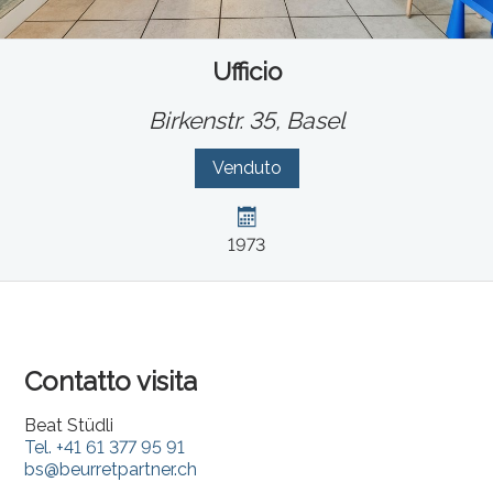
Ufficio
Birkenstr. 35,
Basel
Venduto
1973
Contatto visita
Beat Stüdli
Tel.
+41 61 377 95 91
bs@beurretpartner.ch