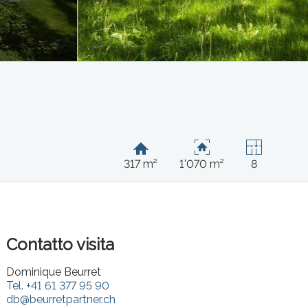
317 m²
1'070 m²
8
Contatto visita
Dominique Beurret
Tel.
+41 61 377 95 90
db@beurretpartner.ch