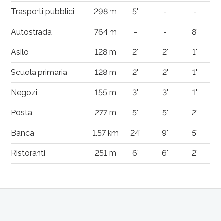
Trasporti pubblici
298 m
5'
-
-
Autostrada
764 m
-
-
8'
Asilo
128 m
2'
2'
1'
Scuola primaria
128 m
2'
2'
1'
Negozi
155 m
3'
3'
1'
Posta
277 m
5'
5'
2'
Banca
1.57 km
24'
9'
5'
Ristoranti
251 m
6'
6'
2'