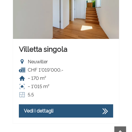
Villetta singola
Neuwiller
CHF 1'019'000.-
~ 170 m²
~ 1'015 m²
5.5
Vedi i dettagli