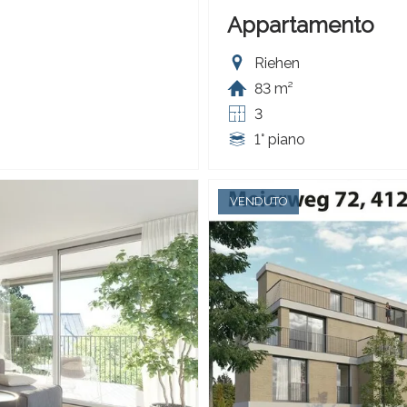
Appartamento
Riehen
83 m²
3
1° piano
VENDUTO