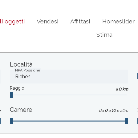
li oggetti
Vendesi
Affittasi
Homeslider
Stima
Località
NPA Posizione
Raggio
a
0 km
Camere
o
Da
0
a
10
e altro