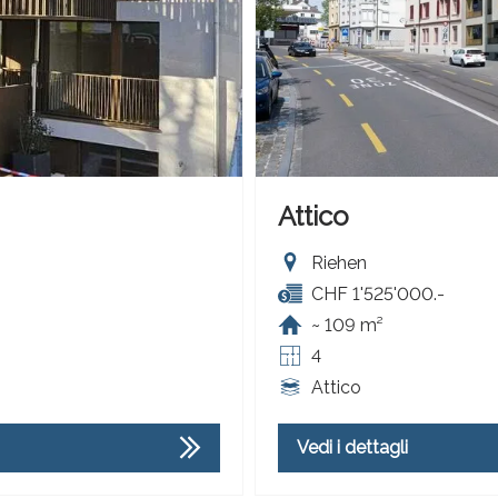
Attico
Riehen
CHF 1'525'000.-
~ 109 m²
4
Attico
Vedi i dettagli