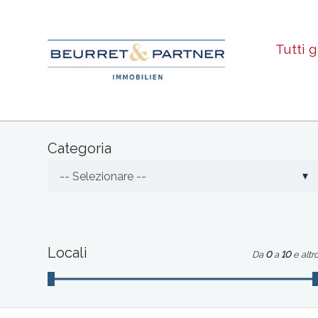
Tutti g
Categoria
-- Selezionare --
Locali
Da
0
a
10
e altr