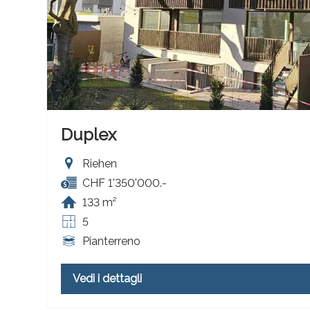
Duplex
Riehen
CHF 1'350'000.-
133 m²
5
Pianterreno
Vedi i dettagli