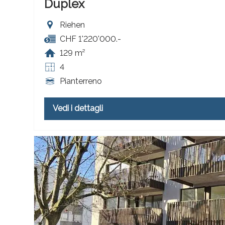
Duplex
Riehen
CHF 1'220'000.-
129 m²
4
Pianterreno
Vedi i dettagli