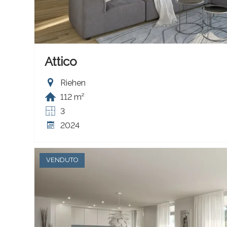
Attico
Riehen
112 m²
3
2024
VENDUTO