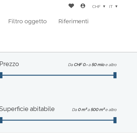
CHF
IT
Filtro oggetto
Riferimenti
Prezzo
Da
CHF 0.-
a
50 mio
e altro
Superficie abitabile
Da
0 m²
a
500 m²
e altro