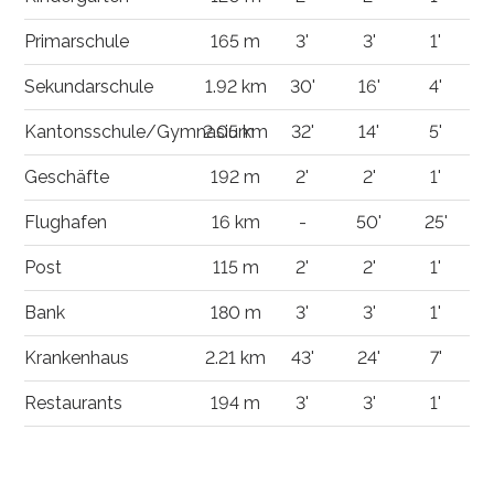
Primarschule
165 m
3'
3'
1'
Sekundarschule
1.92 km
30'
16'
4'
Kantonsschule/Gymnasium
2.05 km
32'
14'
5'
Geschäfte
192 m
2'
2'
1'
Flughafen
16 km
-
50'
25'
Post
115 m
2'
2'
1'
Bank
180 m
3'
3'
1'
Krankenhaus
2.21 km
43'
24'
7'
Restaurants
194 m
3'
3'
1'