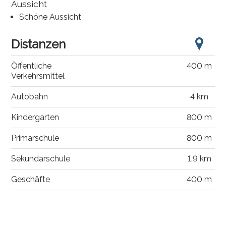
Aussicht
Schöne Aussicht
Distanzen
Öffentliche
400 m
Verkehrsmittel
Autobahn
4 km
Kindergarten
800 m
Primarschule
800 m
Sekundarschule
1.9 km
Geschäfte
400 m
®
Software Immomig
2004-2026, IMMOMIG AG | Alle Rechte vorbehalten