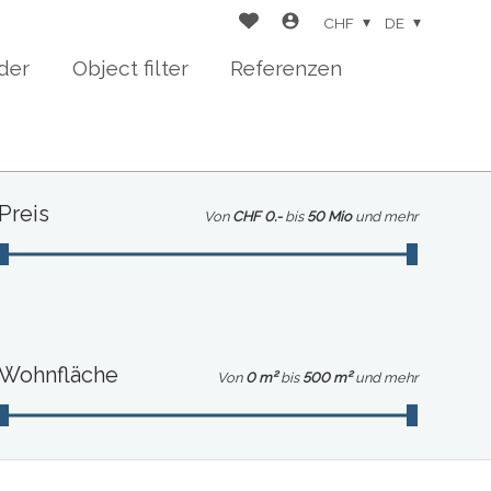
CHF
DE
der
Object filter
Referenzen
Preis
Von
CHF 0.-
bis
50 Mio
und mehr
Wohnfläche
Von
0 m²
bis
500 m²
und mehr