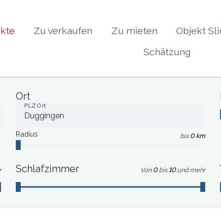
ekte
Zu verkaufen
Zu mieten
Objekt Sli
Schätzung
Ort
PLZ Ort
Radius
bis
0 km
Schlafzimmer
r
Von
0
bis
10
und mehr