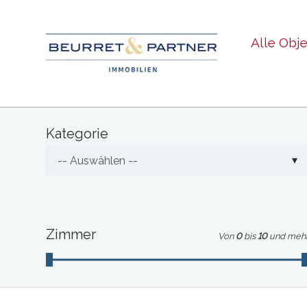
Alle Obj
Kategorie
-- Auswählen --
Zimmer
Von
0
bis
10
und meh