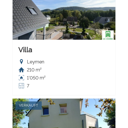
Villa
Leymen
210 m²
1'050 m²
7
VERKAUFT