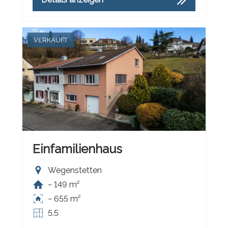
VERKAUFT
Einfamilienhaus
Wegenstetten
~ 149 m²
~ 655 m²
5.5