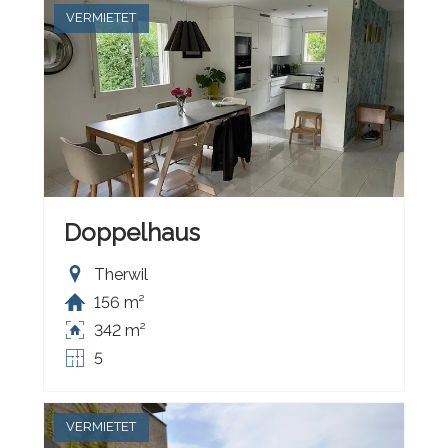
VERMIETET
Doppelhaus
Therwil
156 m²
342 m²
5
VERMIETET