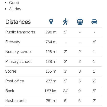
Good
All day
Distances
Public transports
298 m
5'
-
-
Freeway
764 m
-
-
8'
Nursery school
128 m
2'
2'
1'
Primary school
128 m
2'
2'
1'
Stores
155 m
3'
3'
1'
Post office
277 m
5'
5'
2'
Bank
1.57 km
24'
9'
5'
Restaurants
251 m
6'
6'
2'