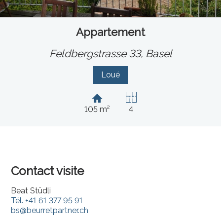
Appartement
Feldbergstrasse 33,
Basel
Loué
105 m²
4
Contact visite
Beat Stüdli
Tél.
+41 61 377 95 91
bs@beurretpartner.ch