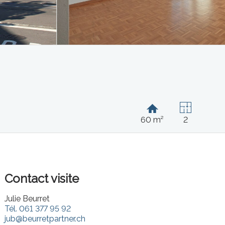
60 m²
2
Contact visite
Julie Beurret
Tél.
061 377 95 92
jub@beurretpartner.ch