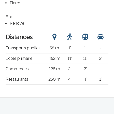
Pierre
Etat
Rénové
Distances
Transports publics
58 m
1'
1'
-
Ecole primaire
452 m
11'
11'
2'
Commerces
128 m
2'
2'
-
Restaurants
250 m
4'
4'
1'