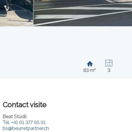
83 m²
3
Contact visite
Beat Stüdli
Tél.
+41 61 377 95 91
bs@beurretpartner.ch