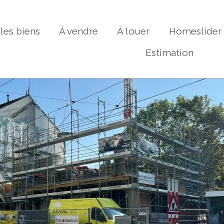
les biens
À vendre
À louer
Homeslider
Estimation