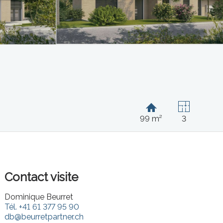
99 m²
3
Contact visite
Dominique Beurret
Tél.
+41 61 377 95 90
db@beurretpartner.ch