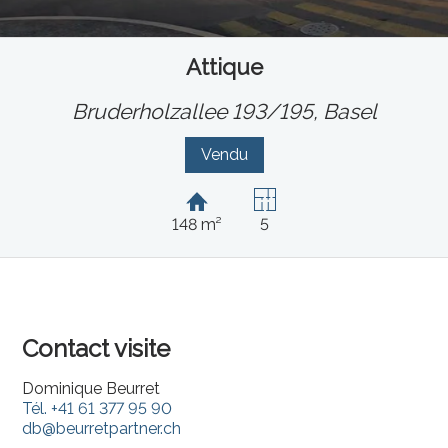
Attique
Bruderholzallee 193/195,
Basel
Vendu
148 m²
5
Contact visite
Dominique Beurret
Tél.
+41 61 377 95 90
db@beurretpartner.ch