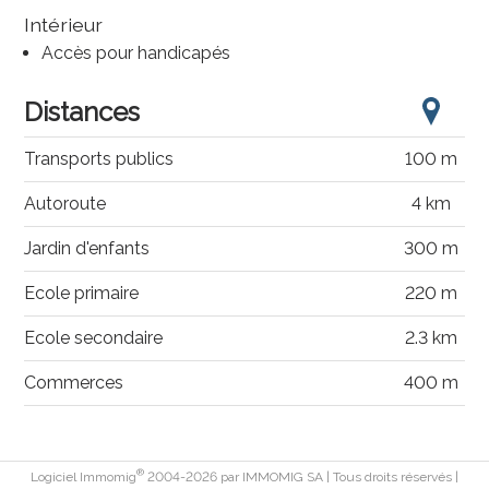
Intérieur
Accès pour handicapés
Distances
Transports publics
100 m
Autoroute
4 km
Jardin d'enfants
300 m
Ecole primaire
220 m
Ecole secondaire
2.3 km
Commerces
400 m
®
Logiciel Immomig
2004-2026 par IMMOMIG SA | Tous droits réservés |