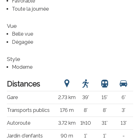
Favorable
Toute la journée
Vue
Belle vue
Dégagée
Style
Moderne
Distances
Gare
2.73 km
39'
15'
6'
Transports publics
176 m
8'
8'
3'
Autoroute
3.72 km
1h10
31'
13'
Jardin d'enfants
90 m
1'
1'
-