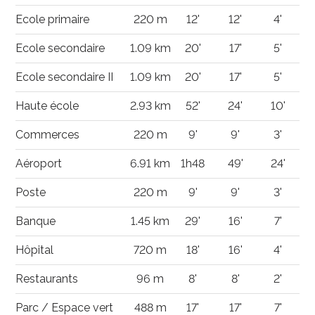
Ecole primaire
220 m
12'
12'
4'
Ecole secondaire
1.09 km
20'
17'
5'
Ecole secondaire II
1.09 km
20'
17'
5'
Haute école
2.93 km
52'
24'
10'
Commerces
220 m
9'
9'
3'
Aéroport
6.91 km
1h48
49'
24'
Poste
220 m
9'
9'
3'
Banque
1.45 km
29'
16'
7'
Hôpital
720 m
18'
16'
4'
Restaurants
96 m
8'
8'
2'
Parc / Espace vert
488 m
17'
17'
7'