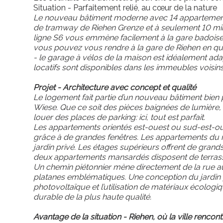
Situation - Parfaitement relié, au cœur de la nature
Le nouveau bâtiment moderne avec 14 appartements 
de tramway de Riehen Grenze et à seulement 10 minu
ligne S6 vous emmène facilement à la gare badoise o
vous pouvez vous rendre à la gare de Riehen en que
- le garage à vélos de la maison est idéalement adap
locatifs sont disponibles dans les immeubles voisins
Projet - Architecture avec concept et qualité
Le logement fait partie d’un nouveau bâtiment bien
Wiese. Que ce soit des pièces baignées de lumière, u
louer des places de parking: ici, tout est parfait.
Les appartements orientés est-ouest ou sud-est-oue
grâce à de grandes fenêtres. Les appartements du
jardin privé. Les étages supérieurs offrent de grands
deux appartements mansardés disposent de terrasses
Un chemin piétonnier mène directement de la rue au
platanes emblématiques. Une conception du jardin pro
photovoltaïque et l’utilisation de matériaux écolog
durable de la plus haute qualité.
Avantage de la situation - Riehen, où la ville rencont