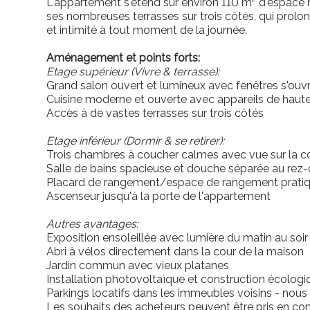
L'appartement s'étend sur environ 110 m² d'espace 
ses nombreuses terrasses sur trois côtés, qui prolonge
et intimité à tout moment de la journée.
Aménagement et points forts:
Etage supérieur
(Vivre & terrasse):
Grand salon ouvert et lumineux avec fenêtres s'ouv
Cuisine moderne et ouverte avec appareils de haute
Accès à de vastes terrasses sur trois côtés
Etage inférieur
(Dormir & se retirer):
Trois chambres à coucher calmes avec vue sur la cou
Salle de bains spacieuse et douche séparée au rez
Placard de rangement/espace de rangement pratiq
Ascenseur jusqu'à la porte de l'appartement
Autres avantages:
Exposition ensoleillée avec lumière du matin au soir
Abri à vélos directement dans la cour de la maison
Jardin commun avec vieux platanes
Installation photovoltaïque et construction écologi
Parkings locatifs dans les immeubles voisins - nous
Les souhaits des acheteurs peuvent être pris en co