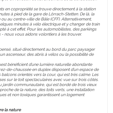
en copropriété se trouve directement à la station
tes à pied de la gare de Lörrach-Stetten. De là, la
u au centre-ville de Bâle (CFF). Alternativement,
lques minutes à vélo électrique et y changer de train
té à cet effet. Pour les automobilistes, des parkings
 - nous vous aidons volontiers à les trouver.
 pensé, situé directement au bord du parc paysager
n ascenseur, des abris à vélos ou la possibilité de
st bénéficient d’une lumière naturelle abondante
 rez-de-chaussée en duplex disposent d’un espace de
 balcons orientés vers la cour, qui est très calme. Les
 sur le toit spectaculaires avec vue sur trois côtés.
 jardin communautaire, qui est bordé de trois vieux
che de la nature, des toits verts, une installation
iques et non toxiques garantissent un logement
re la nature