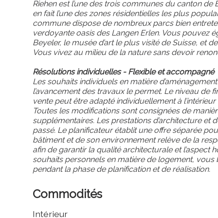
Riehen est l’une des trois communes du canton de B
en fait l’une des zones résidentielles les plus popul
commune dispose de nombreux parcs bien entretenus
verdoyante oasis des Langen Erlen. Vous pouvez éga
Beyeler, le musée d’art le plus visité de Suisse, et de
Vous vivez au milieu de la nature sans devoir renonc
Résolutions individuelles - Flexible et accompagné
Les souhaits individuels en matière d’aménagement
l’avancement des travaux le permet. Le niveau de f
vente peut être adapté individuellement à l’intérieur
Toutes les modifications sont consignées de maniè
supplémentaires. Les prestations d’architecture et d
passé. Le planificateur établit une offre séparée p
bâtiment et de son environnement relève de la respo
afin de garantir la qualité architecturale et l’aspec
souhaits personnels en matière de logement, vous 
pendant la phase de planification et de réalisation.
Commodités
Intérieur