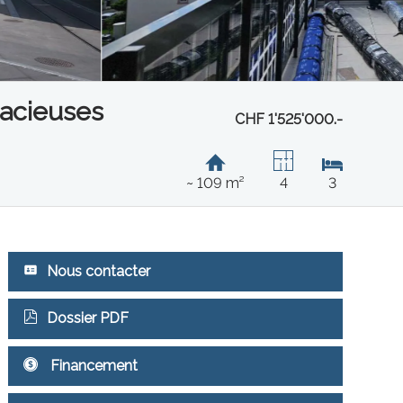
pacieuses
CHF 1'525'000.-
~ 109 m²
4
3
Nous contacter
Dossier PDF
Financement