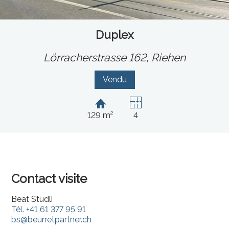
Duplex
Lörracherstrasse 162,
Riehen
Vendu
129 m²
4
Contact visite
Beat Stüdli
Tél.
+41 61 377 95 91
bs@beurretpartner.ch