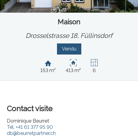
Maison
Drosselstrasse 18,
Füllinsdorf
Vendu
153 m²
413 m²
6
Contact visite
Dominique Beurret
Tél.
+41 61 377 95 90
db@beurretpartner.ch