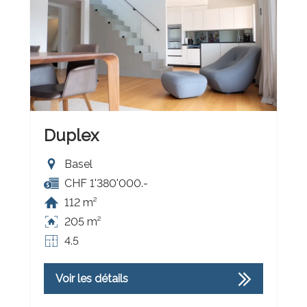
Duplex
Basel
CHF 1'380'000.-
112 m²
205 m²
4.5
Voir les détails