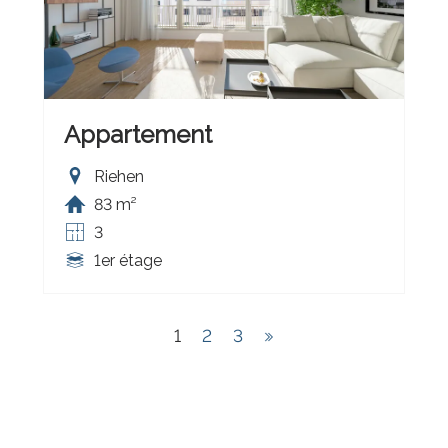
Appartement
Riehen
83 m²
3
1er étage
1
2
3
®
Logiciel Immomig
2004-2026 par IMMOMIG SA | Tous droits réservés |
Nos annonces sur
dreamo.ch