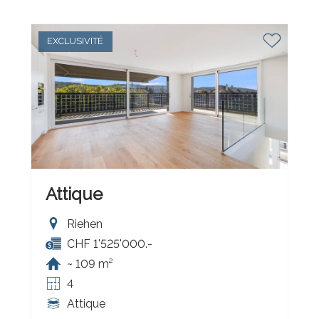
EXCLUSIVITÉ
Attique
Riehen
CHF 1'525'000.-
~ 109 m²
4
Attique