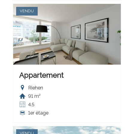
VENDU
Appartement
Riehen
91 m²
4.5
1er étage
VENDU