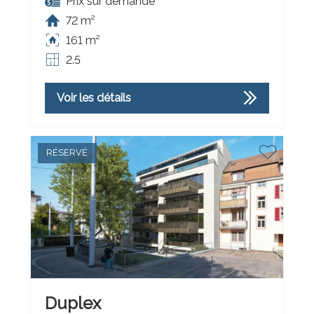
Prix sur demande
72 m²
161 m²
2.5
Voir les détails
RÉSERVÉ
Duplex