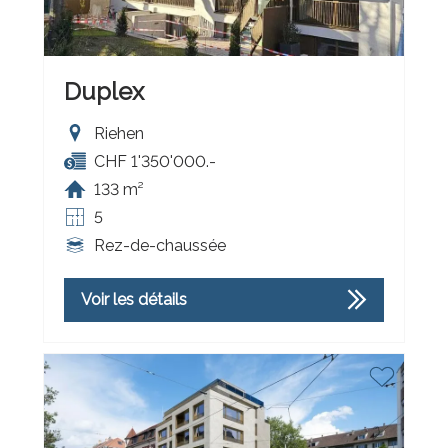
Duplex
Riehen
CHF 1'350'000.-
133 m²
5
Rez-de-chaussée
Voir les détails