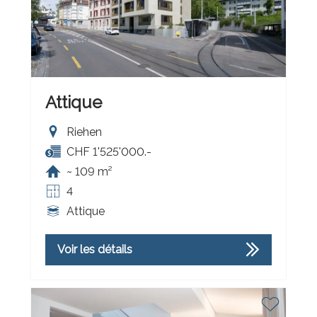
Attique
Riehen
CHF 1'525'000.-
~ 109 m²
4
Attique
Voir les détails