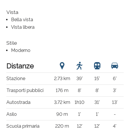
Vista
Bella vista
Vista libera
Stile
Moderno
Distanze
Stazione
2.73 km
39'
15'
6'
Trasporti pubblici
176 m
8'
8'
3'
Autostrada
3.72 km
1h10
31'
13'
Asilo
90 m
1'
1'
-
Scuola primaria
220 m
12'
12'
4'