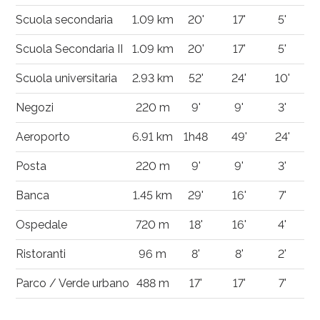
Scuola secondaria
1.09 km
20'
17'
5'
Scuola Secondaria II
1.09 km
20'
17'
5'
Scuola universitaria
2.93 km
52'
24'
10'
Negozi
220 m
9'
9'
3'
Aeroporto
6.91 km
1h48
49'
24'
Posta
220 m
9'
9'
3'
Banca
1.45 km
29'
16'
7'
Ospedale
720 m
18'
16'
4'
Ristoranti
96 m
8'
8'
2'
Parco / Verde urbano
488 m
17'
17'
7'