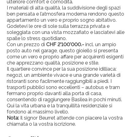
ulteriore comfort e comodità.
I materiali di alta qualità, la suddivisione degli spazi
ben pensata e l’atmosfera moderna rendono questo
appartamento un vero e proprio sogno abitativo.
Godetevi le ore di sole sulla terrazza privata e
soleggiata con una vista mozzafiato e lasciatevi alle
spalle lo stress quotidiano.
Con un prezzo di
CHF 2’100’000.-
incl. un ampio
posto auto nel garage, questo gioiello si presenta
come un vero e proprio affare per acquirenti esigenti
che apprezzano qualità, posizione e stile.
Il quartiere convince per la sua posizione idilliaca:
negozi, un ambiente vivace e una grande varietà di
ristoranti sono facilmente raggiungibili a piedi. I
trasporti pubblici sono eccellenti – autobus e tram
fermano proprio davanti alla porta di casa,
consentendo di raggiungere Basilea in pochi minuti.
Qui la vita urbana e la tranquillità residenziale si
fondono al massimo livello.
Nota:
Il signor Beurret attende con piacere la vostra
chiamata o la vostra iscrizione.